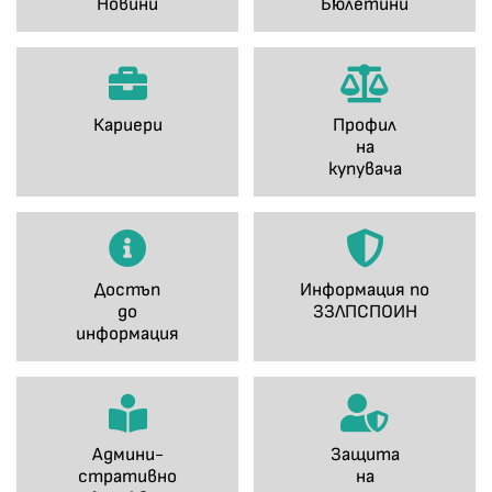
Новини
Бюлетини
Кариери
Профил
на
купувача
Достъп
Информация по
до
ЗЗЛПСПОИН
информация
Админи-
Защита
стративно
на