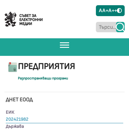
A
A+
A++
СЪВЕТ ЗА
ЕЛЕКТРОННИ
МЕДИИ
ПРЕДПРИЯТИЯ
Разпространяващи програми
ДНЕТ ЕООД
ЕИК
202421982
Държава