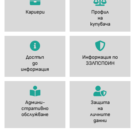
Кариери
Профил
на
купувача
Достъп
Информация по
до
ЗЗЛПСПОИН
информация
Админи-
Защита
стративно
на
обслужване
личните
данни