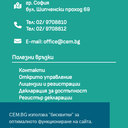
гр. София
бул. Шипченски проход 69
Тел: 02/ 9708810
Тел: 02/ 9708812
E-mail:
office@cem.bg
Полезни връзки
Контакти
Открито управление
Лицензии и регистрации
Декларация за достъпност
Регистър декларации
Как да стигнем до СЕМ
Карта на сайта
CEM.BG използва "бисквитки" за
Архив
оптималното функциониране на сайта.