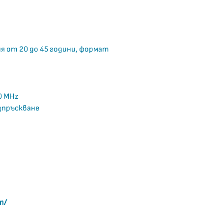
я от 20 до 45 години, формат
0 MHz
зпръскване
m/