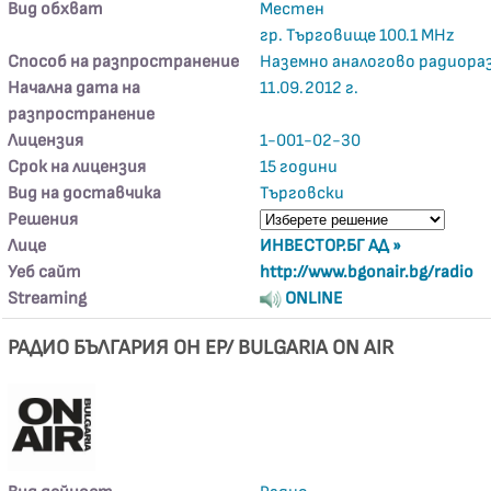
Вид обхват
Местен
гр. Търговище 100.1 MHz
Способ на разпространение
Наземно аналогово радиора
Начална дата на
11.09.2012 г.
разпространение
Лицензия
1-001-02-30
Срок на лицензия
15 години
Вид на доставчика
Търговски
Решения
Лице
ИНВЕСТОР.БГ АД »
Уеб сайт
http://www.bgonair.bg/radio
Streaming
ONLINE
РАДИО БЪЛГАРИЯ ОН ЕР/ BULGARIA ON AIR