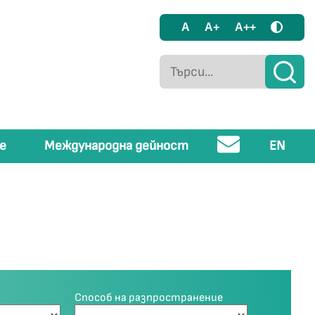
A
A+
A++
е
Международна дейност
EN
Способ на разпространение