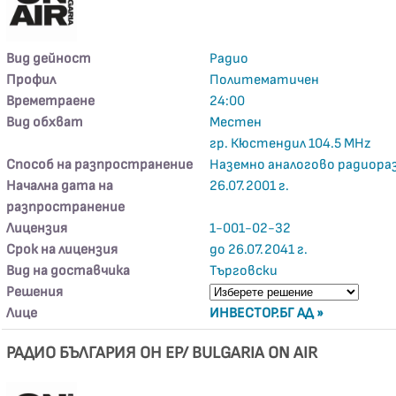
Вид дейност
Радио
Профил
Политематичен
Времетраене
24:00
Вид обхват
Местен
гр. Кюстендил 104.5 MHz
Способ на разпространение
Наземно аналогово радиора
Начална дата на
26.07.2001 г.
разпространение
Лицензия
1-001-02-32
Срок на лицензия
до 26.07.2041 г.
Вид на доставчика
Търговски
Решения
Лице
ИНВЕСТОР.БГ АД »
РАДИО БЪЛГАРИЯ ОН ЕР/ BULGARIA ON AIR