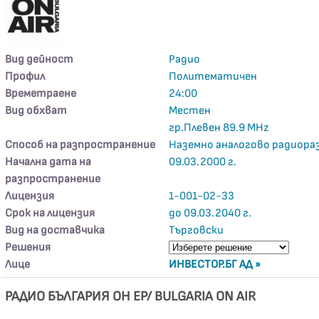
Вид дейност
Радио
Профил
Политематичен
Времетраене
24:00
Вид обхват
Местен
гр.Плевен 89.9 MHz
Способ на разпространение
Наземно аналогово радиора
Начална дата на
09.03.2000 г.
разпространение
Лицензия
1-001-02-33
Срок на лицензия
до 09.03.2040 г.
Вид на доставчика
Търговски
Решения
Лице
ИНВЕСТОР.БГ АД »
РАДИО БЪЛГАРИЯ ОН ЕР/ BULGARIA ON AIR