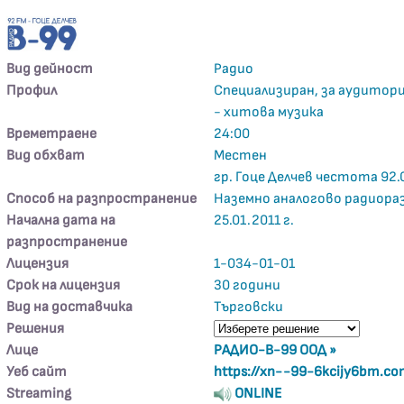
Вид дейност
Радио
Профил
Специализиран, за аудитори
- хитова музика
Времетраене
24:00
Вид обхват
Местен
гр. Гоце Делчев честота 92.
Способ на разпространение
Наземно аналогово радиора
Начална дата на
25.01.2011 г.
разпространение
Лицензия
1-034-01-01
Срок на лицензия
30 години
Вид на доставчика
Търговски
Решения
Лице
РАДИО-В-99 ООД »
Уеб сайт
https://xn--99-6kcijy6bm.co
Streaming
ONLINE