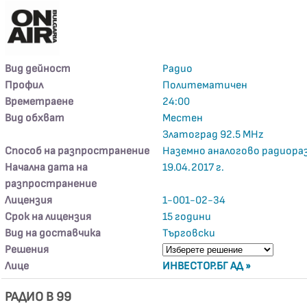
Вид дейност
Радио
Профил
Политематичен
Времетраене
24:00
Вид обхват
Местен
Златоград 92.5 MHz
Способ на разпространение
Наземно аналогово радиора
Начална дата на
19.04.2017 г.
разпространение
Лицензия
1-001-02-34
Срок на лицензия
15 години
Вид на доставчика
Търговски
Решения
Лице
ИНВЕСТОР.БГ АД »
РАДИО В 99