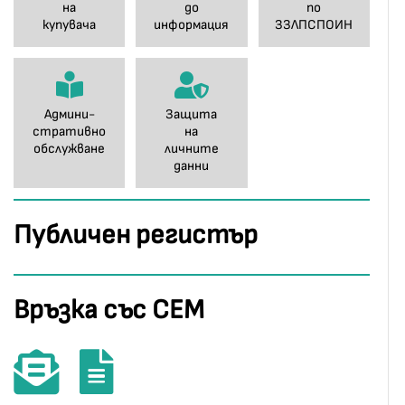
на
до
по
купувача
информация
ЗЗЛПСПОИН
Админи-
Защита
стративно
на
обслужване
личните
данни
Публичен регистър
Връзка със СЕМ