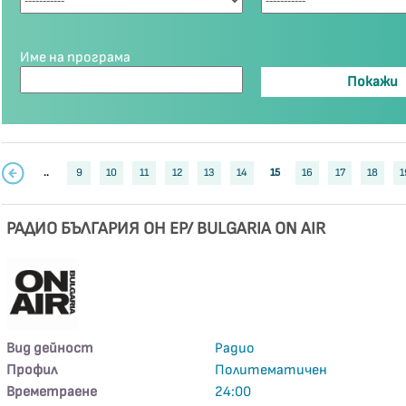
Име на програма
..
9
10
11
12
13
14
15
16
17
18
1
РАДИО БЪЛГАРИЯ ОН ЕР/ BULGARIA ON AIR
Вид дейност
Радио
Профил
Политематичен
Времетраене
24:00