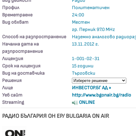
Вид дейност
Радио
Профил
Политематичен
Времетраене
24:00
Вид обхват
Местен
гр. Перник 97.0 MHz
Способ на разпространение
Наземно аналогово радиора
Начална дата на
13.11.2012 г.
разпространение
Лицензия
1-001-02-31
Срок на лицензия
15 години
Вид на доставчика
Търговски
Решения
Лице
ИНВЕСТОР.БГ АД »
Уеб сайт
http://www.bgonair.bg/radio
Streaming
ONLINE
РАДИО БЪЛГАРИЯ ОН ЕР/ BULGARIA ON AIR