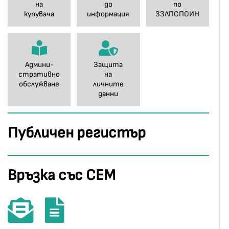
на
до
по
купувача
информация
ЗЗЛПСПОИН
Админи-
Защита
стративно
на
обслужване
личните
данни
Публичен регистър
Връзка със СЕМ