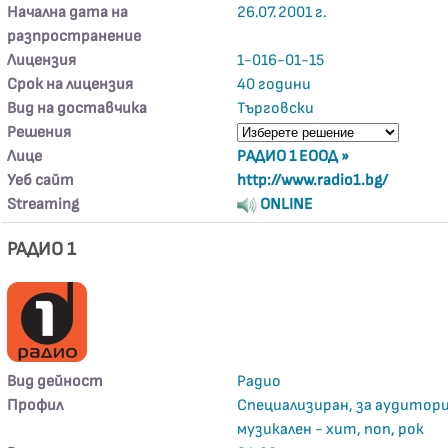
Начална дата на
26.07.2001 г.
разпространение
Лицензия
1-016-01-15
Срок на лицензия
40 години
Вид на доставчика
Търговски
Решения
Лице
РАДИО 1 ЕООД »
Уеб сайт
http://www.radio1.bg/
Streaming
ONLINE
РАДИО 1
Вид дейност
Радио
Профил
Специализиран, за аудитори
музикален - хит, поп, рок