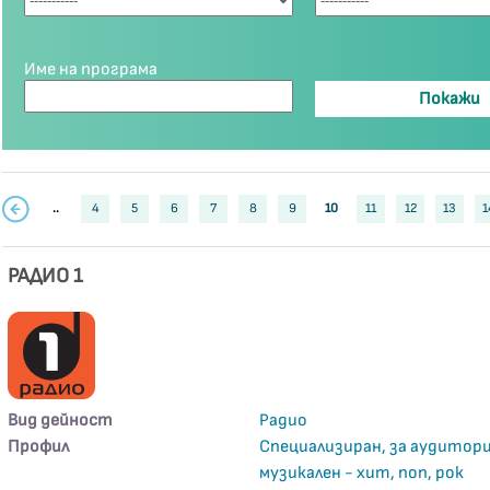
Име на програма
..
4
5
6
7
8
9
10
11
12
13
1
РАДИО 1
Вид дейност
Радио
Профил
Специализиран, за аудитори
музикален - хит, поп, рок