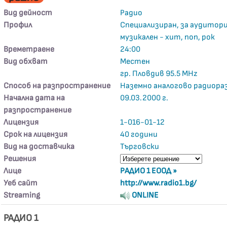
Вид дейност
Радио
Профил
Специализиран, за аудитори
музикален - хит, поп, рок
Времетраене
24:00
Вид обхват
Местен
гр. Пловдив 95.5 MHz
Способ на разпространение
Наземно аналогово радиора
Начална дата на
09.03.2000 г.
разпространение
Лицензия
1-016-01-12
Срок на лицензия
40 години
Вид на доставчика
Търговски
Решения
Лице
РАДИО 1 ЕООД »
Уеб сайт
http://www.radio1.bg/
Streaming
ONLINE
РАДИО 1