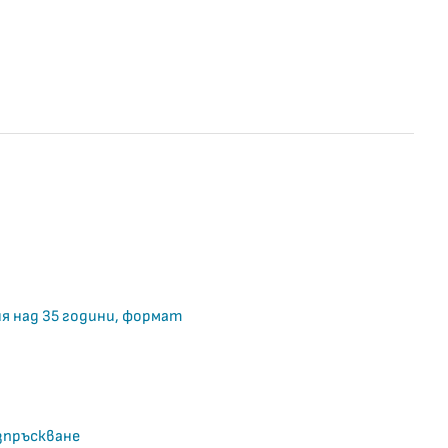
я над 35 години, формат
зпръскване