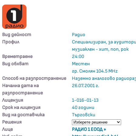
Вид дейност
Радио
Профил
Специализиран, за аудитори
музиаклен - хит, поп, рок
Времетраене
24:00
Вид обхват
Местен
гр. Смолян 104.5 MHz
Способ на разпространение
Наземно аналогово радиора
Начална дата на
26.07.2001 г.
разпространение
Лицензия
1-016-01-13
Срок на лицензия
40 години
Вид на доставчика
Търговски
Решения
Лице
РАДИО 1 ЕООД »