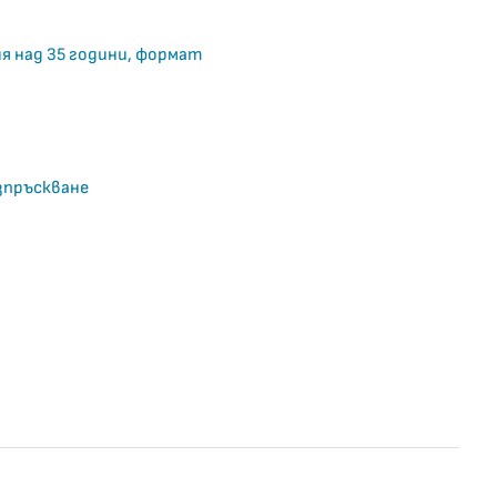
я над 35 години, формат
зпръскване