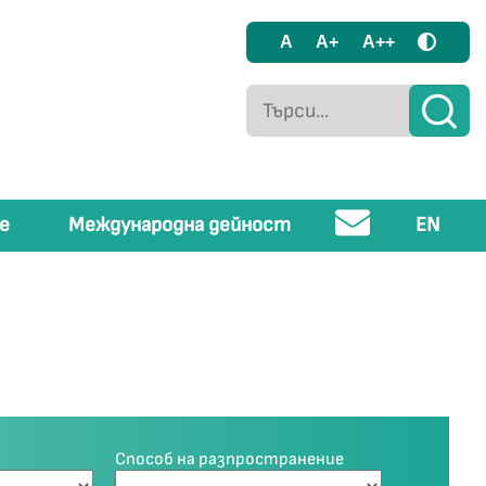
A
A+
A++
е
Международна дейност
EN
Способ на разпространение