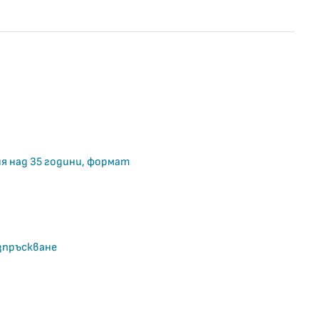
я над 35 години, формат
зпръскване