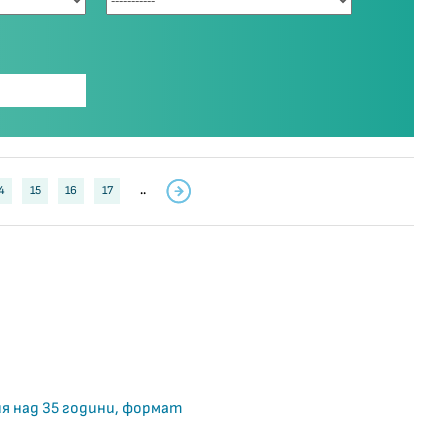
4
15
16
17
..
я над 35 години, формат