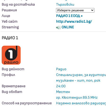
Вид на доставчика
Търговски
Решения
Лице
РАДИО 1 ЕООД »
Уеб сайт
http://www.radio1.bg/
Streaming
ONLINE
РАДИО 1
Вид дейност
Радио
Профил
Специализиран, за аудитори
музикален - хит, поп, рок
Времетраене
24:00
Вид обхват
Местен
гр. Кюстендил 89.5 MHz
Способ на разпространение
Наземно аналогово радиора