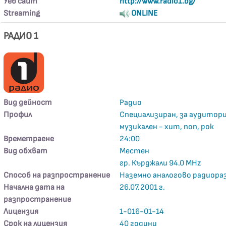
Уеб сайт
http://www.radio1.bg/
Streaming
ONLINE
РАДИО 1
Вид дейност
Радио
Профил
Специализиран, за аудитори
музикален - хит, поп, рок
Времетраене
24:00
Вид обхват
Местен
гр. Кърджали 94.0 MHz
Способ на разпространение
Наземно аналогово радиора
Начална дата на
26.07.2001 г.
разпространение
Лицензия
1-016-01-14
Срок на лицензия
40 години