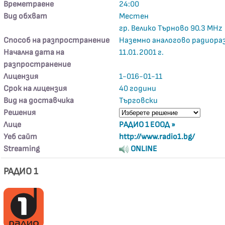
Времетраене
24:00
Вид обхват
Местен
гр. Велико Търново 90.3 MHz
Способ на разпространение
Наземно аналогово радиора
Начална дата на
11.01.2001 г.
разпространение
Лицензия
1-016-01-11
Срок на лицензия
40 години
Вид на доставчика
Търговски
Решения
Лице
РАДИО 1 ЕООД »
Уеб сайт
http://www.radio1.bg/
Streaming
ONLINE
РАДИО 1