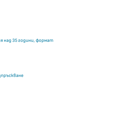
я над 35 години, формат
зпръскване