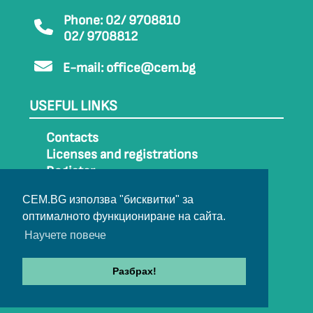
Phone: 02/ 9708810
02/ 9708812
E-mail:
office@cem.bg
USEFUL LINKS
Contacts
Licenses and registrations
Register
How to get to CEM
CEM.BG използва "бисквитки" за
Sitemap
оптималното функциониране на сайта.
Archive
Научете повече
Разбрах!
© 2022-2024 All rights belong to CEM