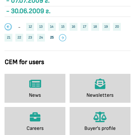
- 07.07.2009 г.
- 30.06.2009 г.
..
12
13
14
15
16
17
18
19
20
21
22
23
24
25
CEM for users
News
Newsletters
Careers
Buyer's profile