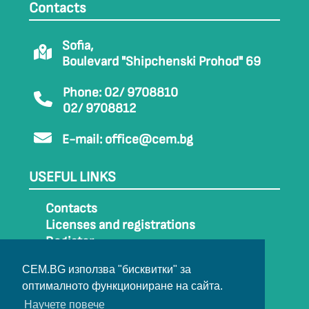
Contacts
Sofia,
Boulevard "Shipchenski Prohod" 69
Phone: 02/ 9708810
02/ 9708812
E-mail:
office@cem.bg
USEFUL LINKS
Contacts
Licenses and registrations
Register
How to get to CEM
CEM.BG използва "бисквитки" за
Sitemap
оптималното функциониране на сайта.
Archive
Научете повече