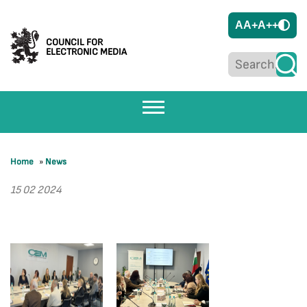
A
A+
A++
COUNCIL FOR
ELECTRONIC MEDIA
Home
»
News
15 02 2024