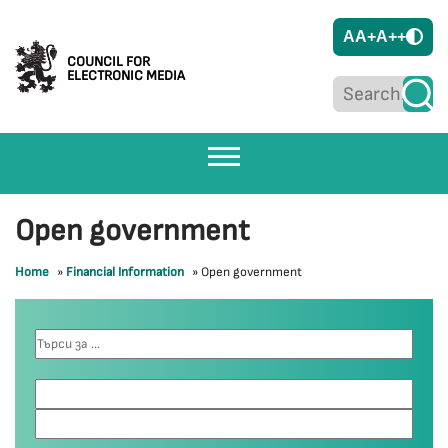
A
A+
A++
COUNCIL FOR
ELECTRONIC MEDIA
Open government
Home
»
Financial Information
»
Open government