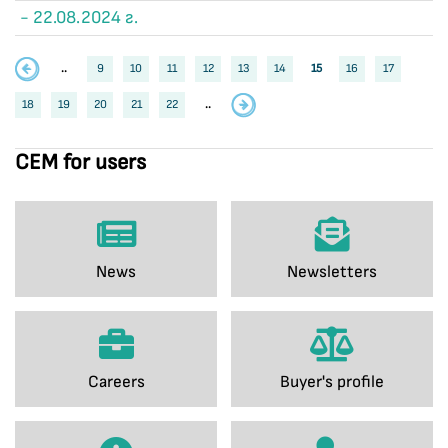
- 22.08.2024 г.
..
9
10
11
12
13
14
15
16
17
18
19
20
21
22
..
CEM for users
News
Newsletters
Careers
Buyer's profile