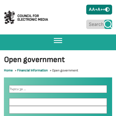
A
A+
A++
COUNCIL FOR
ELECTRONIC MEDIA
Open government
Home
»
Financial Information
»
Open government