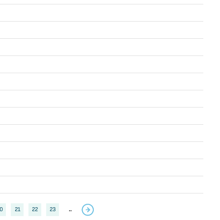
0
21
22
23
..