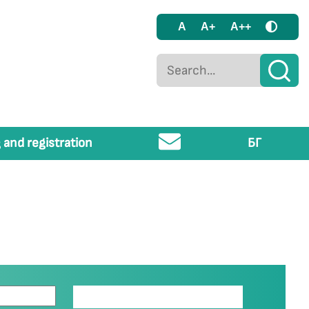
A
A+
A++
 and registration
БГ