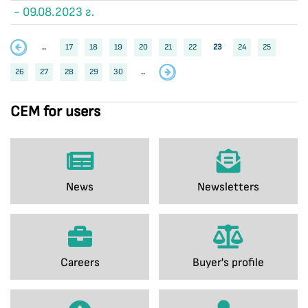
- 09.08.2023 г.
..
17
18
19
20
21
22
23
24
25
26
27
28
29
30
..
CEM for users
News
Newsletters
Careers
Buyer's profile