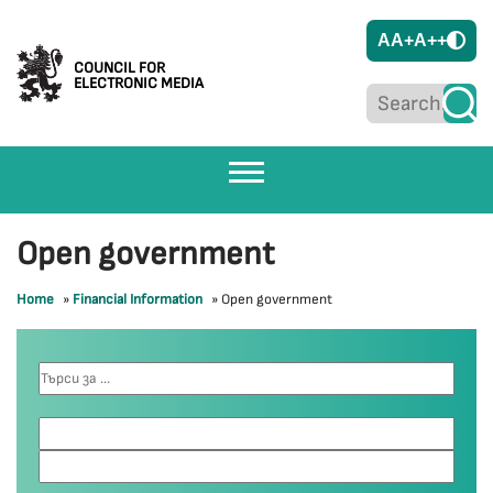
A
A+
A++
COUNCIL FOR
ELECTRONIC MEDIA
Open government
Home
»
Financial Information
»
Open government