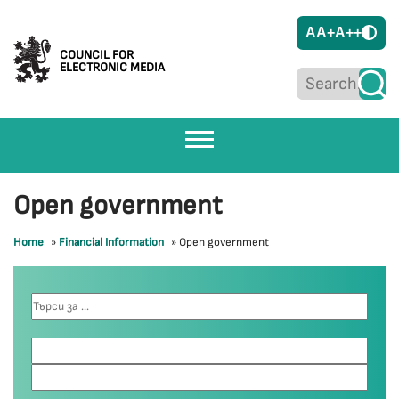
A
A+
A++
COUNCIL FOR
ELECTRONIC MEDIA
Open government
Home
»
Financial Information
»
Open government