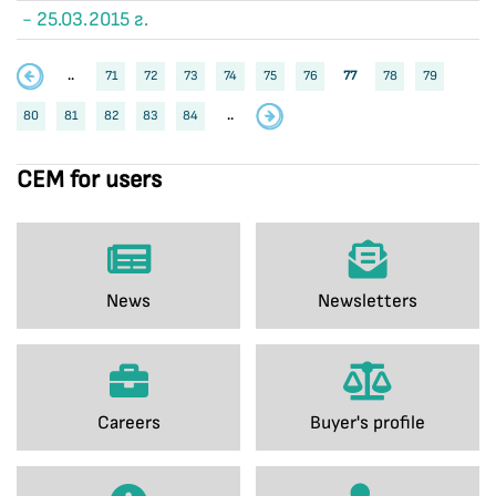
- 25.03.2015 г.
..
71
72
73
74
75
76
77
78
79
80
81
82
83
84
..
CEM for users
News
Newsletters
Careers
Buyer's profile