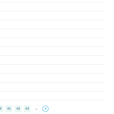
0
41
42
43
..