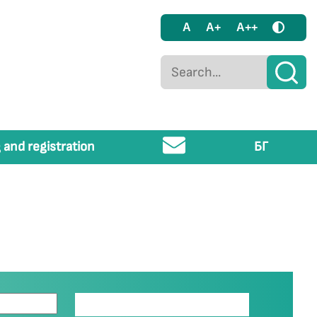
A
A+
A++
 and registration
БГ