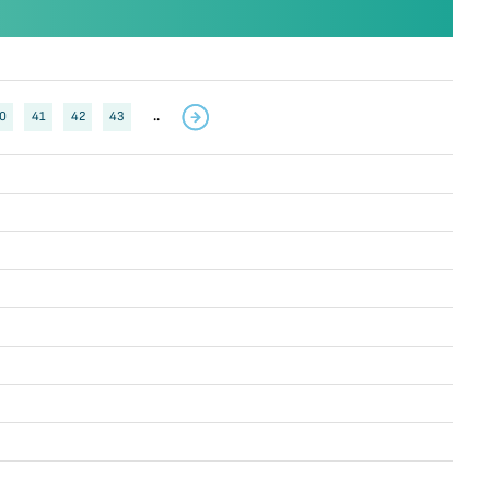
0
41
42
43
..