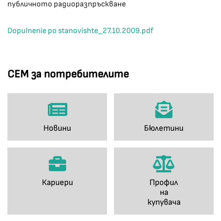
публичното радиоразпръскване
Dopulnenie po stanovishte_27.10.2009.pdf
СЕМ за потребителите
Новини
Бюлетини
Кариери
Профил
на
купувача