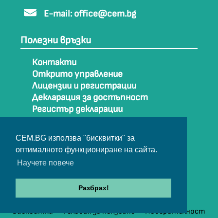
E-mail:
office@cem.bg
Полезни връзки
Контакти
Открито управление
Лицензии и регистрации
Декларация за достъпност
Регистър декларации
Как да стигнем до СЕМ
Карта на сайта
CEM.BG използва "бисквитки" за
Архив
оптималното функциониране на сайта.
Научете повече
© Съвет за електронни медии 2025
Разбрах!
Бисквитки
Условия за ползване
Поверителност