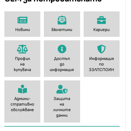
Новини
Бюлетини
Кариери
Профил
Достъп
Информация
на
до
по
купувача
информация
ЗЗЛПСПОИН
Админи-
Защита
стративно
на
обслужване
личните
данни