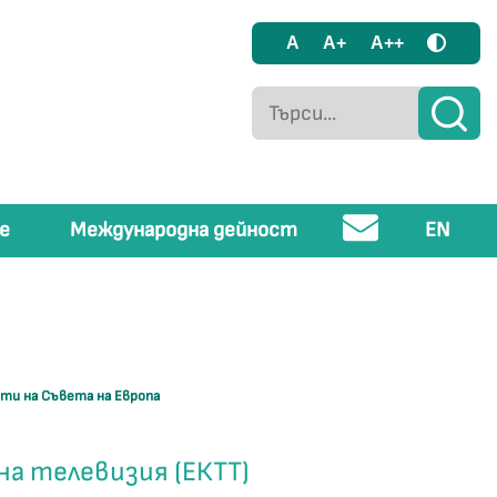
A
A+
A++
е
Международна дейност
EN
а
ти на Съвета на Европа
на телевизия (ЕКТТ)