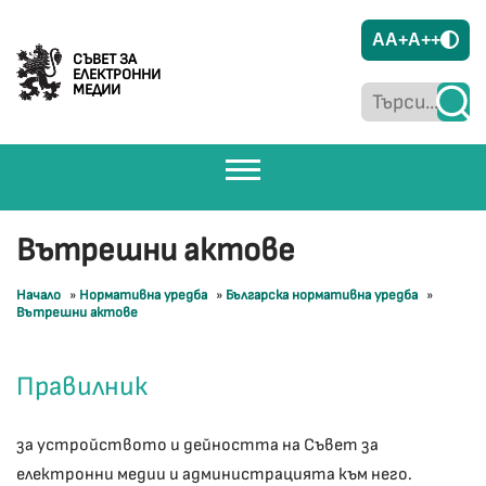
A
A+
A++
СЪВЕТ ЗА
ЕЛЕКТРОННИ
МЕДИИ
Вътрешни актове
Начало
»
Нормативна уредба
»
Българска нормативна уредба
»
Вътрешни актове
Правилник
за устройството и дейността на Съвет за
електронни медии и администрацията към него.