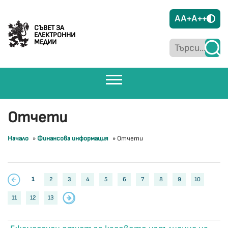
A
A+
A++
СЪВЕТ ЗА
ЕЛЕКТРОННИ
МЕДИИ
Отчети
Начало
»
Финансова информация
»
Отчети
1
2
3
4
5
6
7
8
9
10
11
12
13