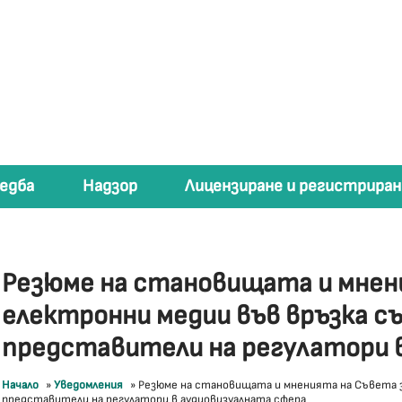
едба
Надзор
Лицензиране и регистриран
Резюме на становищата и мнен
електронни медии във връзка съ
представители на регулатори 
Начало
»
Уведомления
»
Резюме на становищата и мненията на Съвета з
представители на регулатори в аудиовизуалната сфера