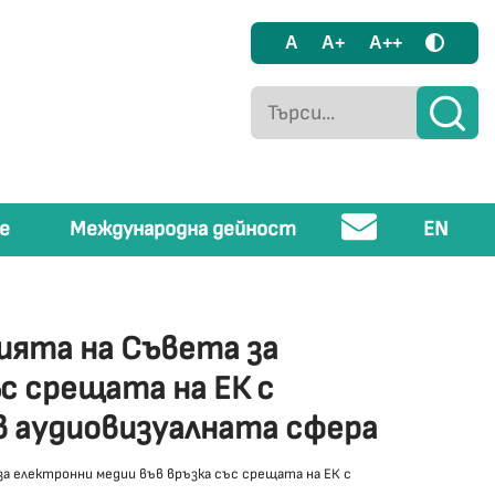
A
A+
A++
е
Международна дейност
EN
ията на Съвета за
с срещата на ЕК с
в аудиовизуалната сфера
а електронни медии във връзка със срещата на ЕК с