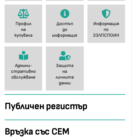
Профил
Достъп
Информация
на
до
по
купувача
информация
ЗЗЛПСПОИН
Админи-
Защита
стративно
на
обслужване
личните
данни
Публичен регистър
Връзка със СЕМ