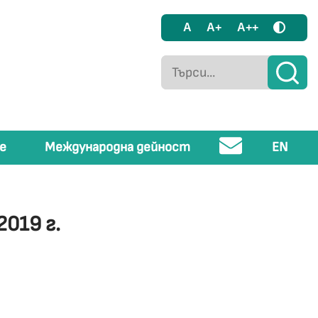
A
A+
A++
е
Международна дейност
EN
019 г.