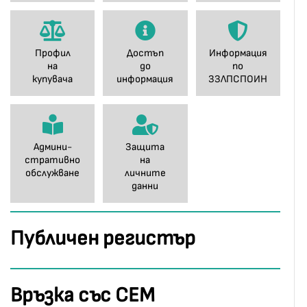
Профил
Достъп
Информация
на
до
по
купувача
информация
ЗЗЛПСПОИН
Админи-
Защита
стративно
на
обслужване
личните
данни
Публичен регистър
Връзка със СЕМ