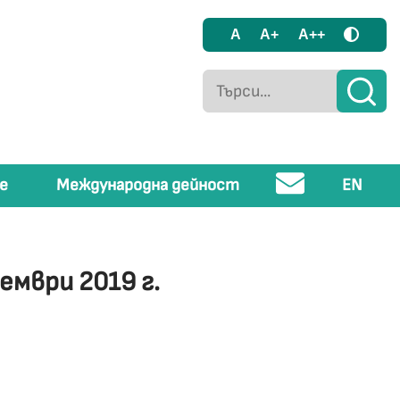
A
A+
A++
е
Международна дейност
EN
ември 2019 г.