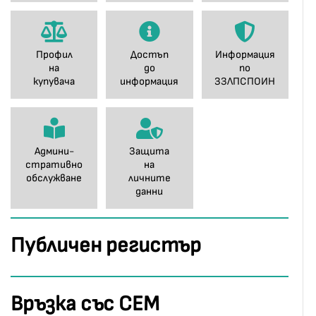
Профил
Достъп
Информация
на
до
по
купувача
информация
ЗЗЛПСПОИН
Админи-
Защита
стративно
на
обслужване
личните
данни
Публичен регистър
Връзка със СЕМ