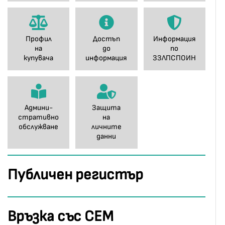
Профил
Достъп
Информация
на
до
по
купувача
информация
ЗЗЛПСПОИН
Админи-
Защита
стративно
на
обслужване
личните
данни
Публичен регистър
Връзка със СЕМ