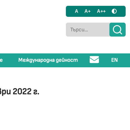
A
A+
A++
е
Международна дейност
EN
ри 2022 г.