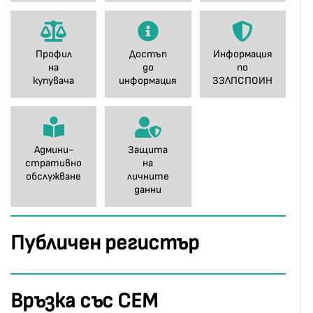
Профил
Достъп
Информация
на
до
по
купувача
информация
ЗЗЛПСПОИН
Админи-
Защита
стративно
на
обслужване
личните
данни
Публичен регистър
Връзка със СЕМ