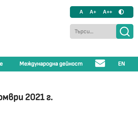
A
A+
A++
е
Международна дейност
EN
мври 2021 г.