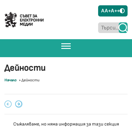
A
A+
A++
СЪВЕТ ЗА
ЕЛЕКТРОННИ
МЕДИИ
Дейности
Начало
»
Дейности
Съжаляваме, но няма информация за тази секция