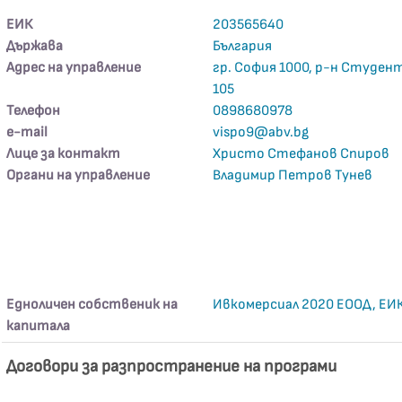
ЕИК
203565640
Държава
България
Адрес на управление
гр. София 1000, р-н Студен
105
Телефон
0898680978
е-mail
vispo9@abv.bg
Лице за контакт
Христо Стефанов Спиров
Органи на управление
Владимир Петров Тунев
Едноличен собственик на
Ивкомерсиал 2020 ЕООД, ЕИ
капитала
Договори за разпространение на програми