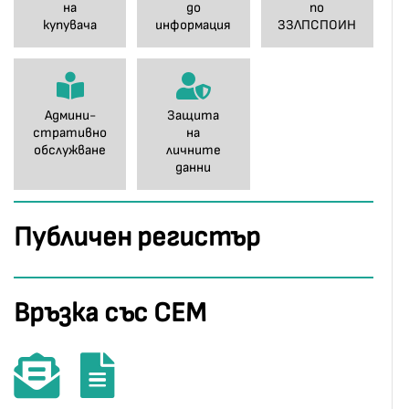
на
до
по
купувача
информация
ЗЗЛПСПОИН
Админи-
Защита
стративно
на
обслужване
личните
данни
Публичен регистър
Връзка със СЕМ