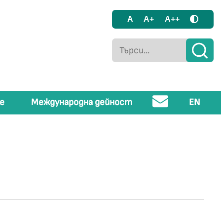
A
A+
A++
е
Международна дейност
EN