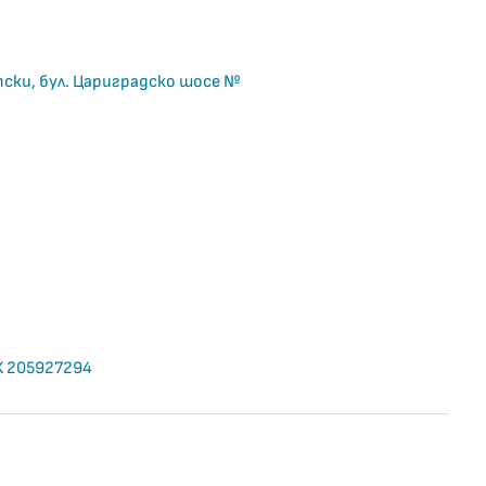
тски, бул. Цариградско шосе №
К 205927294