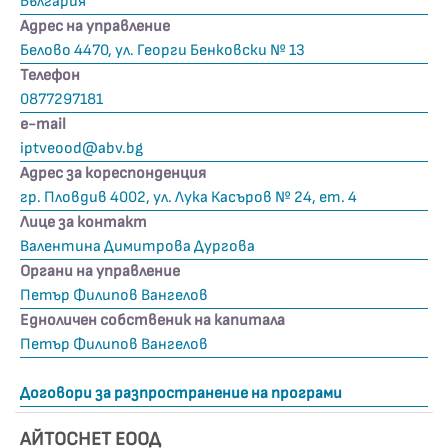
България
Адрес на управление
Белово 4470, ул. Георги Бенковски № 13
Телефон
0877297181
е-mail
iptveood@abv.bg
Адрес за кореспонденция
гр. Пловдив 4002, ул. Лука Касъров № 24, ет. 4
Лице за контакт
Валентина Димитрова Дургова
Органи на управление
Петър Филипов Вангелов
Едноличен собственик на капитала
Петър Филипов Вангелов
Договори за разпространение на програми
АЙТОСНЕТ ЕООД