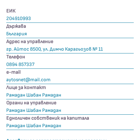
ЕИК
204910993
Държава
България
Адрес на управление
гр. Айтос 8500, ул. Димчо Карагьозов № 11
Телефон
0894 857337
е-mail
aytosnet@mail.com
Лице за контакт
Рамадан Шабан Рамадан
Органи на управление
Рамадан Шабан Рамадан
Едноличен собственик на капитала
Рамадан Шабан Рамадан