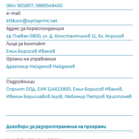
064/ 801807; 0885549450
е-mail
kt5kom@optisprint.net
Адрес за кореспонденция
гр.Плевен 5800, ул. Д. Константинов 11, бл. Априлов
Лице за контакт
Емил Борисов Иванов
Органи на управление
Драгомир Найденов Найденов
Съдружници
Спринт ООД, ЕИК 114613893, Емил Борисов Иванов,
Ивелин Бориславов Ацов, Любомир Петров Христонев
Договори за разпространение на програми