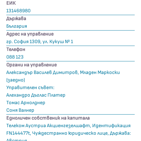
ЕИК
131468980
Държава
България
Адрес на управление
гр. София 1309, ул. Кукуш № 1
Телефон
088 123
Органи на управление
Александър Василев Димитров, Младен Маркоски
(заедно)
Управителен съвет:
Алехандро Дъглас Платер
Томас Арнолднер
Соня Валнер
Едноличен собственик на капитала
Телеком Аустриа Акциенгезелшафт, Идентификация
FN144477t, Чуждестранно юридическо лице, Държава:
Австрия