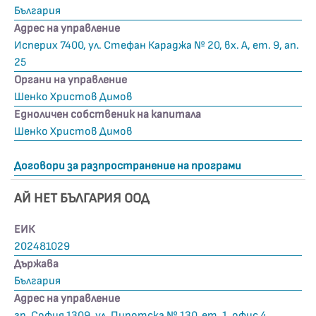
България
Адрес на управление
Исперих 7400, ул. Стефан Караджа № 20, вх. А, ет. 9, ап.
25
Органи на управление
Шенко Христов Димов
Едноличен собственик на капитала
Шенко Христов Димов
Договори за разпространение на програми
АЙ НЕТ БЪЛГАРИЯ ООД
ЕИК
202481029
Държава
България
Адрес на управление
гр. София 1309, ул. Пиротска № 130, ет. 1, офис 4