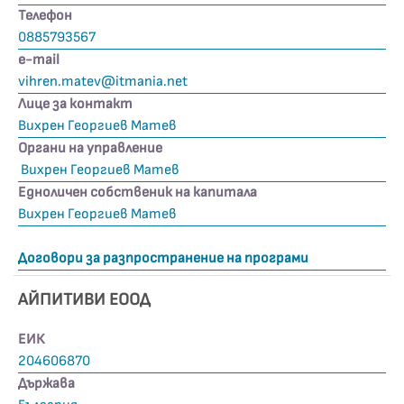
Телефон
0885793567
е-mail
vihren.matev@itmania.net
Лице за контакт
Вихрен Георгиев Матев
Органи на управление
Вихрен Георгиев Матев
Едноличен собственик на капитала
Вихрен Георгиев Матев
Договори за разпространение на програми
АЙПИТИВИ ЕООД
ЕИК
204606870
Държава