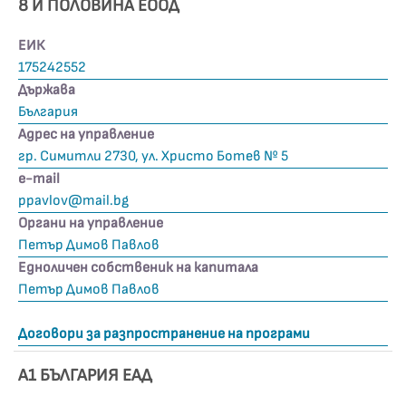
8 И ПОЛОВИНА ЕООД
ЕИК
175242552
Държава
България
Адрес на управление
гр. Симитли 2730, ул. Христо Ботев № 5
е-mail
ppavlov@mail.bg
Органи на управление
Петър Димов Павлов
Едноличен собственик на капитала
Петър Димов Павлов
Договори за разпространение на програми
А1 БЪЛГАРИЯ ЕАД