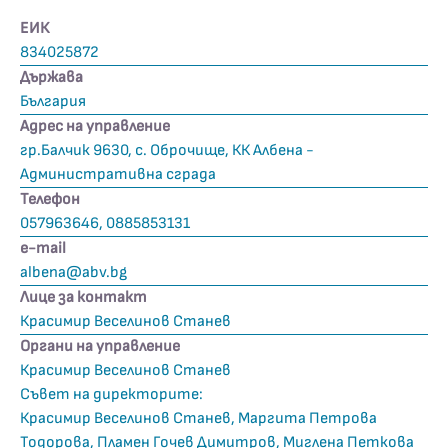
ЕИК
834025872
Държава
България
Адрес на управление
гр.Балчик 9630, с. Оброчище, КК Албена -
Административна сграда
Телефон
057963646, 0885853131
е-mail
albena@abv.bg
Лице за контакт
Красимир Веселинов Станев
Органи на управление
Красимир Веселинов Станев
Съвет на директорите:
Красимир Веселинов Станев, Маргита Петрова
Тодорова, Пламен Гочев Димитров, Миглена Петкова