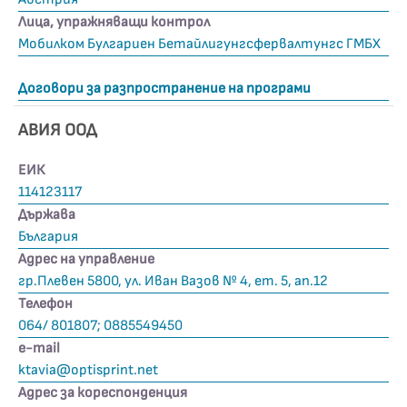
Лица, упражняващи контрол
Мобилком Булгариен Бетайлигунгсфервалтунгс ГМБХ
Договори за разпространение на програми
АВИЯ ООД
ЕИК
114123117
Държава
България
Адрес на управление
гр.Плевен 5800, ул. Иван Вазов № 4, ет. 5, ап.12
Телефон
064/ 801807; 0885549450
е-mail
ktavia@optisprint.net
Адрес за кореспонденция