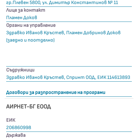
гр.Плевен 5800, ул. Димитър Константинов № 11
Лице за контакт
Пламен Доков
Органи на управление
Здравко Иванов Кръстев, Пламен Добринов Доков
(заедно и поотделно)
Съдружници
Здравко Иванов Кръстев, Спринт ООД, ЕИК 114613893
Договори за разпространение на програми
АИРНЕТ-БГ ЕООД
ЕИК
206860998
Държава