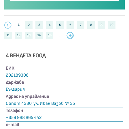
1
2
3
4
5
6
7
8
9
10
11
12
13
14
15
..
4 ВЕНДЕТА ЕООД
ЕИК
202189306
Държава
България
Адрес на управление
Сопот 4330, ул. Иван Вазов № 35
Телефон
+359 988 865 442
е-mail