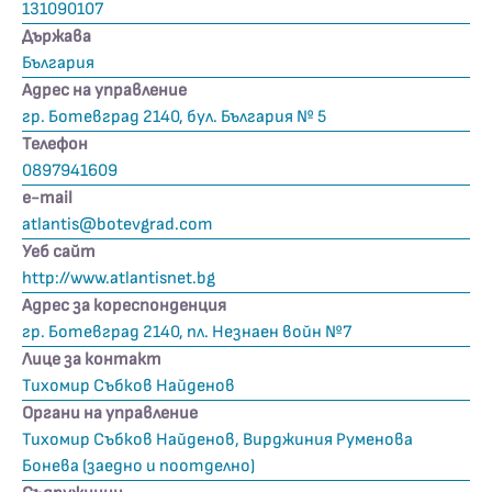
131090107
Държава
България
Адрес на управление
гр. Ботевград 2140, бул. България № 5
Телефон
0897941609
е-mail
atlantis@botevgrad.com
Уеб сайт
http://www.atlantisnet.bg
Адрес за кореспонденция
гр. Ботевград 2140, пл. Незнаен войн №7
Лице за контакт
Тихомир Събков Найденов
Органи на управление
Тихомир Събков Найденов, Вирджиния Руменова
Бонева (заедно и поотделно)