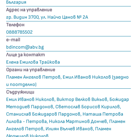
България
Адрес на управление
гр. Видин 3700, ул. Найчо Цанов № 2А
Телефон
0888785502
е-mail
bdincom@abv.bg
Лице за контакт
Елена Емилова Трайкова
Органи на управление
Пламен Ангелов Петров, Емил Иванов Николов (заедно
и поотделно)
Съдружници
Емил Иванов Николов, Виктор Велков Викьов, Божидар
Методиев Пардонов, Светослав Борисов Кирилов,
Станислав Божидаров Пардонов, Наташа Петрова
Лилова - Петрова, Никола Мартинов Дончев, Пламен
Ангелов Петров, Илиян Вълчев Иванов, Пламен
Людмилов Николов