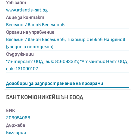
Уеб сайт
www.atlantis-sat.bg
Лице за контакт
Веселин Иванов Веселинов
Органи на управление
Веселин Иванов Веселинов, Тихомир Събков Найденов
(заедно и поотделно)
Съдружници
"Интерсат" ООД, еик: 816093327, "Атлантис Нет" ООД,
еик: 131090107
Договори за разпространение на програми
БАНТ КОМЮНИКЕЙШЪН ЕООД
ЕИК
206954068
Държава
България