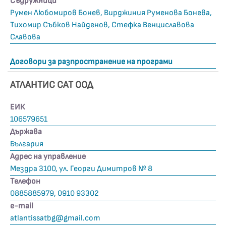
Съдружници
Румен Любомиров Бонев, Вирджиния Руменова Бонева,
Тихомир Събков Найденов, Стефка Венциславова
Славова
Договори за разпространение на програми
АТЛАНТИС САТ ООД
ЕИК
106579651
Държава
България
Адрес на управление
Мездра 3100, ул. Георги Димитров № 8
Телефон
0885885979, 0910 93302
е-mail
atlantissatbg@gmail.com