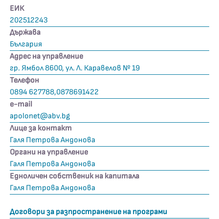
ЕИК
202512243
Държава
България
Адрес на управление
гр. Ямбол 8600, ул. Л. Каравелов № 19
Телефон
0894 627788,0878691422
е-mail
apolonet@abv.bg
Лице за контакт
Галя Петрова Андонова
Органи на управление
Галя Петрова Андонова
Едноличен собственик на капитала
Галя Петрова Андонова
Договори за разпространение на програми