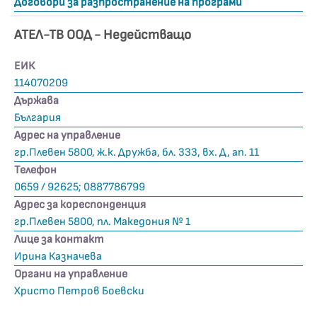
Договори за разпространение на програми
АТЕЛ-ТВ ООД - Недействащo
ЕИК
114070209
Държава
България
Адрес на управление
гр.Плевен 5800, ж.к. Дружба, бл. 333, вх. Д, ап. 11
Телефон
0659 / 92625; 0887786799
Адрес за кореспонденция
гр.Плевен 5800, пл. Македония № 1
Лице за контакт
Ирина Казначева
Органи на управление
Христо Петров Боевски