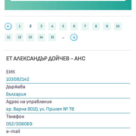
1
2
3
4
5
6
7
8
9
10
11
12
13
14
15
..
ЕТ АЛЕКСАНДЪР ДОЙЧЕВ - АНС
ЕИК
103082142
Държава
България
Адрес на управление
гр. Варна 9010, ул. Прилеп № 78
Телефон
052/306069
е-mail