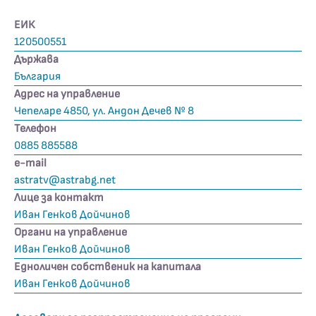
ЕИК
120500551
Държава
България
Адрес на управление
Чепеларе 4850, ул. Андон Дечев № 8
Телефон
0885 885588
е-mail
astratv@astrabg.net
Лице за контакт
Иван Генков Дойчинов
Органи на управление
Иван Генков Дойчинов
Едноличен собственик на капитала
Иван Генков Дойчинов