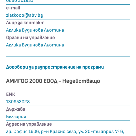
0886 301931
е-mail
zlatkooo@abv.bg
Лице за контакт
Аглика Будинова Льотина
Органи на управление
Аглика Будинова Льотина
Договори за разпространение на програми
АМИГОС 2000 ЕООД - Недействащo
ЕИК
130952028
Държава
България
Адрес на управление
гр. София 1606, р-н Красно село, ул. 20-ти април № 6,