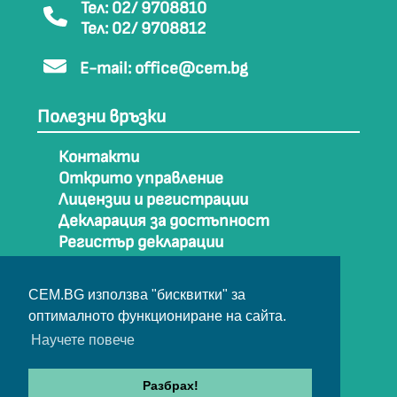
Тел: 02/ 9708810
Тел: 02/ 9708812
E-mail:
office@cem.bg
Полезни връзки
Контакти
Открито управление
Лицензии и регистрации
Декларация за достъпност
Регистър декларации
Как да стигнем до СЕМ
Карта на сайта
CEM.BG използва "бисквитки" за
Архив
оптималното функциониране на сайта.
Научете повече
© Съвет за електронни медии 2025
Разбрах!