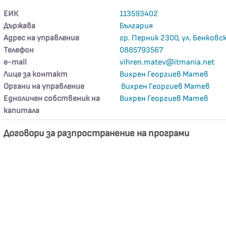
ЕИК
113593402
Държава
България
Адрес на управление
гр. Перник 2300, ул. Бенковска,
Телефон
0885793567
е-mail
vihren.matev@itmania.net
Лице за контакт
Вихрен Георгиев Матев
Органи на управление
Вихрен Георгиев Матев
Едноличен собственик на
Вихрен Георгиев Матев
капитала
Договори за разпространение на програми