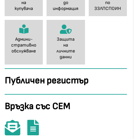
на
до
по
купувача
информация
ЗЗЛПСПОИН
Админи-
Защита
стративно
на
обслужване
личните
данни
Публичен регистър
Връзка със СЕМ