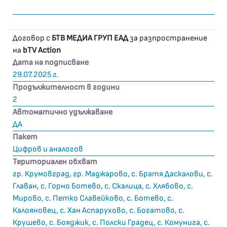
Договор с
БТВ МЕДИА ГРУП ЕАД
за разпространение
на
bTV Action
Дата на подписване
29.07.2025 г.
Продължителност в години
2
Автоматично удължаване
ДА
Пакет
Цифров и аналогов
Териториален обхват
гр. Крумовград, гр. Маджарово, с. Братя Даскалови, с.
Главан, с. Горно Ботево, с. Скалица, с. Хлябово, с.
Мирово, с. Петко Славейково, с. Ботево, с.
Калояновец, с. Хан Аспарухово, с. Богатово, с.
Крушево, с. Бояджик, с. Полски Градец, с. Комунига, с.