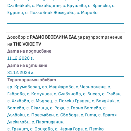
Славейков, с. Ряховците, с. Крушево, с. Вранско, с.
Едрино, с. Полковник Желязово, с. Мирово
Договор с
РАДИО ВЕСЕЛИНА ЕАД
за разпространение
на
THE VOICE TV
Дата на подписване
11.12.2020 г.
Дата на изтичане
31.12.2026 г.
Териториален обхват
гр. Крумовград, гр. Маджарово, с. Черноочене, с.
Габрово, с. Комунига, с. Славяново, с. Бисер, с. Главан,
с. Хлябово, с. Мъдрец, с. Полски Градец, с. Бояджик, с.
Ботево, с. Скалица, с. Роза, с. Горно Ботево, с.
Дълбоки, с. Преславен, с. Свобода, с. Гита, с. Братя
Даскалови, с. Партизанин,
с. Гранит, с. Оризово, с. Черна Гора, с. Петко