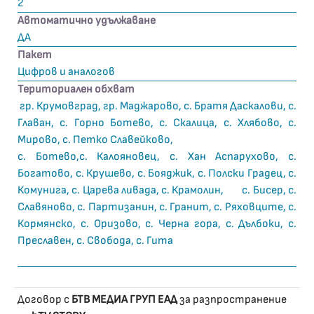
2
Автоматично удължаване
ДА
Пакет
Цифров и аналогов
Териториален обхват
гр. Крумовград, гр. Маджарово, с. Братя Даскалови, с.
Главан, с. Горно Ботево, с. Скалица, с. Хлябово, с.
Мирово, с. Петко Славейково,
с. Ботево,с. Калояновец, с. Хан Аспарухово, с.
Богатово, с. Крушево, с. Бояджик, с. Полски Градец, с.
Комунига, с. Царева ливада, с. Крамолин, с. Бисер, с.
Славяново, с. Партизанин, с. Гранит, с. Ряховците, с.
Кормянско, с. Оризово, с. Черна гора, с. Дълбоки, с.
Преславен, с. Свобода, с. Гита
Договор с
БТВ МЕДИА ГРУП ЕАД
за разпространение