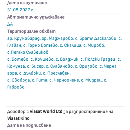
Дата на изтичане
31.08.2027 г.
Автоматично удължаване
ДА
Териториален обхват
гр. Крумовград, гр. Маджарово, с. Братя Даскалови, с.
Главан, с. Горно Ботево, с. Скалица, с. Мирово,
с.Петко Славейков,
с. Ботево, с. Крушево, с. Бояджик, с. Полски Градец, с.
Комунга, с. Бисер, с. Славяново, с. Оризово, с. Черна
гора, с. Дълбоки, с. Преславен,
с. Свобода, с. Гита, с. Черноочене, с. Мъдрец, с.
Габрово
Договор с
Viasat World Ltd
за разпространение на
Viasat Kino
Дата на подписване