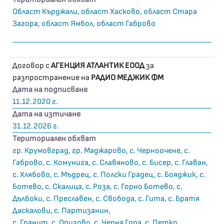
Област Кърджали, област Хасково, област Стара
Загора, област Ямбол, област Габрово
Договор с
АГЕНЦИЯ АТЛАНТИК ЕООД
за
разпространение на
РАДИО МЕДЖИК ФМ
Дата на подписване
11.12.2020 г.
Дата на изтичане
31.12.2026 г.
Териториален обхват
гр. Крумовград, гр. Маджарово, с. Черноочене, с.
Габрово, с. Комунига, с. Славяново, с. Бисер, с. Главан,
с. Хлябово, с. Мъдрец, с. Полски Градец, с. Бояджик, с.
Ботево, с. Скалица, с. Роза, с. Горно Ботево, с.
Дълбоки, с. Преславен, с. Свобода, с. Гита, с. Братя
Даскалови, с. Партизанин,
с. Гранит, с. Оризово, с. Черна Гора, с. Петко