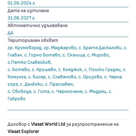
01.09.2024 г.
Дата на изтичане
31.08.2027 г.
Автоматично удължаване
ДА
Териториален обхват
гр. Крумовград, гр. Маджарово, с. Братя Даскалови, с.
Главан, с. Горно Ботево, с. Скалица, с. Мирово,
с.Петко Славейков,
с. Ботево, с. Крушево, с. Бояджик, с. Полски Градец, с.
Комунга, с. Бисер, с. Славяново, с. Оризово, с. Черна
гора, с. Дълбоки, с. Преславен,
с. Свобода, с. Гита, с. Черноочене, с. Мъдрец, с.
Габрово
Договор с
Viasat World Ltd
за разпространение на
Viasat Explorer