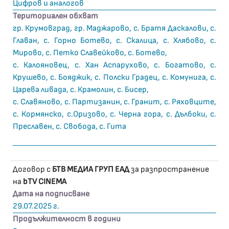
Цифров и аналогов
Териториален обхват
гр. Крумовград, гр. Маджарово, с. Братя Даскалови, с.
Главан, с. Горно Ботево, с. Скалица, с. Хлябово, с.
Мирово, с. Петко Славейково, с. Ботево,
с. Калояновец, с. Хан Аспарухово, с. Богатово, с.
Крушево, с. Бояджик, с. Полски Градец, с. Комунига, с.
Царева ливада, с. Крамолин, с. Бисер,
с. Славяново, с. Партизанин, с. Гранит, с. Ряховците,
с. Кормянско, с.Оризово, с. Черна гора, с. Дълбоки, с.
Преславен, с. Свобода, с. Гита
Договор с
БТВ МЕДИА ГРУП ЕАД
за разпространение
на
bTV CINEMA
Дата на подписване
29.07.2025 г.
Продължителност в години