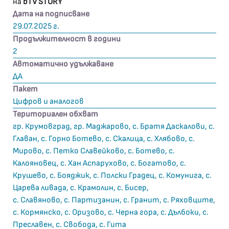
на
bTV STORY
Дата на подписване
29.07.2025 г.
Продължителност в години
2
Автоматично удължаване
ДА
Пакет
Цифров и аналогов
Териториален обхват
гр. Крумовград, гр. Маджарово, с. Братя Даскалови, с.
Главан, с. Горно Ботево, с. Скалица, с. Хлябово, с.
Мирово, с. Петко Славейково, с. Ботево, с.
Калояновец, с. Хан Аспарухово, с. Богатово, с.
Крушево, с. Бояджик, с. Полски Градец, с. Комунига, с.
Царева ливада, с. Крамолин, с. Бисер,
с. Славяново, с. Партизанин, с. Гранит, с. Ряховците,
с. Кормянско, с. Оризово, с. Черна гора, с. Дълбоки, с.
Преславен, с. Свобода, с. Гита