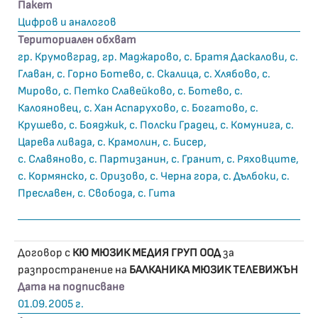
Пакет
Цифров и аналогов
Териториален обхват
гр. Крумовград, гр. Маджарово, с. Братя Даскалови, с.
Главан, с. Горно Ботево, с. Скалица, с. Хлябово, с.
Мирово, с. Петко Славейково, с. Ботево, с.
Калояновец, с. Хан Аспарухово, с. Богатово, с.
Крушево, с. Бояджик, с. Полски Градец, с. Комунига, с.
Царева ливада, с. Крамолин, с. Бисер,
с. Славяново, с. Партизанин, с. Гранит, с. Ряховците,
с. Кормянско, с. Оризово, с. Черна гора, с. Дълбоки, с.
Преславен, с. Свобода, с. Гита
Договор с
КЮ МЮЗИК МЕДИЯ ГРУП ООД
за
разпространение на
БАЛКАНИКА МЮЗИК ТЕЛЕВИЖЪН
Дата на подписване
01.09.2005 г.