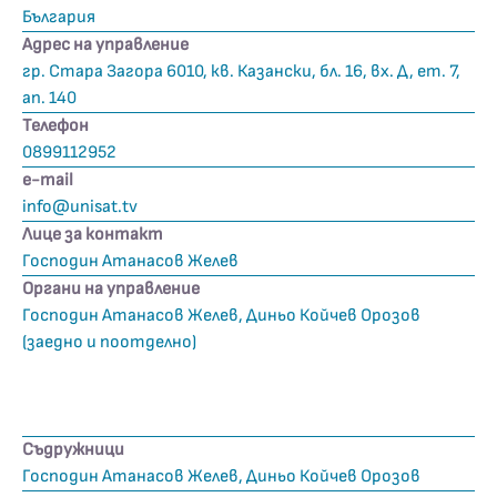
България
Адрес на управление
гр. Стара Загора 6010, кв. Казански, бл. 16, вх. Д, ет. 7,
ап. 140
Телефон
0899112952
е-mail
info@unisat.tv
Лице за контакт
Господин Атанасов Желев
Органи на управление
Господин Атанасов Желев, Диньо Койчев Орозов
(заедно и поотделно)
Съдружници
Господин Атанасов Желев, Диньо Койчев Орозов