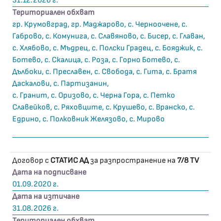
31.12.2026 г.
Териториален обхват
гр. Крумовград, гр. Маджарово, с. Черноочене, с.
Габрово, с. Комунига, с. Славяново, с. Бисер, с. Главан,
с. Хлябово, с. Мъдрец, с. Полски Градец, с. Бояджик, с.
Ботево, с. Скалица, с. Роза, с. Горно Ботево, с.
Дълбоки, с. Преславен, с. Свобода, с. Гита, с. Братя
Даскалови, с. Партизанин,
с. Гранит, с. Оризово, с. Черна Гора, с. Петко
Славейков, с. Ряховците, с. Крушево, с. Вранско, с.
Едрино, с. Полковник Желязово, с. Мирово
Договор с
СТАТИС АД
за разпространение на
7/8 TV
Дата на подписване
01.09.2020 г.
Дата на изтичане
31.08.2026 г.
Териториален обхват