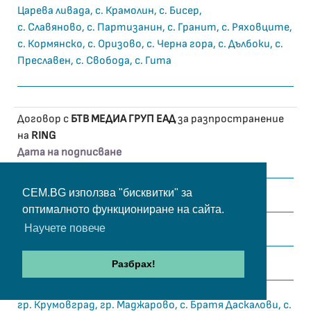
Царева ливада, с. Крамолин, с. Бисер,
с. Славяново, с. Партизанин, с. Гранит, с. Ряховците,
с. Кормянско, с. Оризово, с. Черна гора, с. Дълбоки, с.
Преславен, с. Свобода, с. Гита
Договор с
БТВ МЕДИА ГРУП ЕАД
за разпространение
на
RING
Дата на подписване
15.08.2013 г.
Продължителност в години
CEM.BG използва "бисквитки" за
2
оптималното функциониране на сайта.
Автоматично удължаване
Научете повече
ДА
Пакет
Разбрах!
Цифров и аналогов
Териториален обхват
гр. Крумовград, гр. Маджарово, с. Братя Даскалови, с.