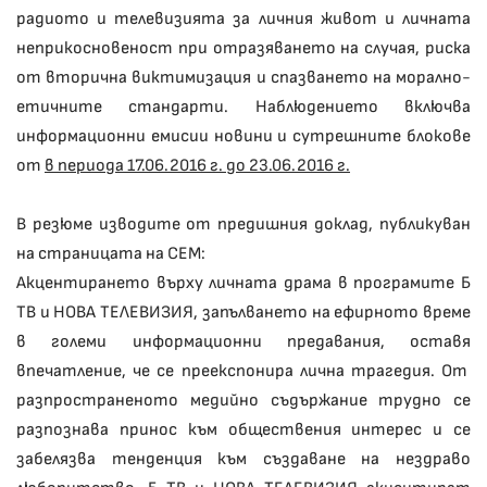
радиото и телевизията за личния живот и личната
неприкосновеност при отразяването на случая, риска
от вторична виктимизация и спазването на морално-
етичните стандарти. Наблюдението включва
информационни емисии новини и сутрешните блокове
от
в периода 17.06.2016 г. до 23.06.2016 г.
В резюме изводите от предишния доклад, публикуван
на страницата на СЕМ:
Акцентирането върху личната драма в програмите Б
ТВ и НОВА ТЕЛЕВИЗИЯ, запълването на ефирното време
в големи информационни предавания, оставя
впечатление, че се преекспонира лична трагедия. От
разпространеното медийно съдържание трудно се
разпознава принос към обществения интерес и се
забелязва тенденция към създаване на нездраво