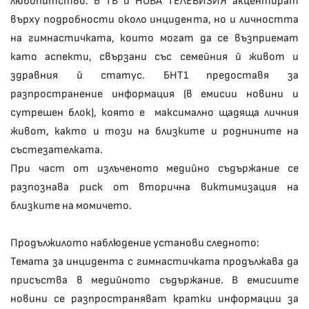
любопитство. Б ТВ и НОВА ТЕЛЕВИЗИЯ акцентират
върху подробности около инцидента, но и личността
на гимнастичката, които могат да се възприемат
като аспекти, свързани със семейния й живот и
здравния й статус. БНТ1 предоставя за
разпространение информация (в емисии новини и
сутрешен блок), която е максимално щадяща личния
живот, както и този на близките и роднините на
състезателката.
При част от излъченото медийно съдържание се
разпознава риск от вторична виктимизация на
близките на момичето.
Продължилото наблюдение установи следното:
Темата за инцидента с гимнастичката продължава да
присъства в медийното съдържание. В емисиите
новини се разпространяват кратки информации за