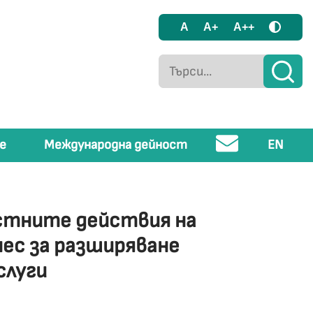
A
A+
A++
е
Международна дейност
EN
стните действия на
нес за разширяване
слуги