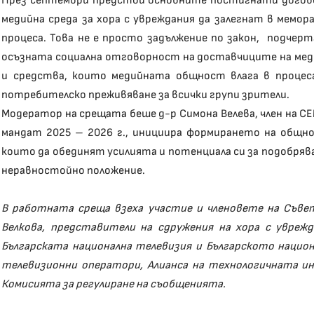
През септември предстои основните постигнати догов
медийна среда за хора с увреждания да залегнат в мемо
процеса. Това не е просто задължение по закон, подчер
осъзната социална отговорност на доставчиците на медий
и средства, които медийната общност влага в процеса
потребителско преживяване за всички групи зрители.
Модератор на срещата беше д-р Симона Велева, член на С
мандат 2025 – 2026 г., инициира формирането на общн
които да обединят усилията и потенциала си за подобря
неравностойно положение.
В работната среща взеха участие и членовете на Съве
Велкова, представители на сдружения на хора с увреж
Българската национална телевизия и Българското национ
телевизионни оператори, Алианса на технологичната и
Комисията за регулиране на съобщенията.