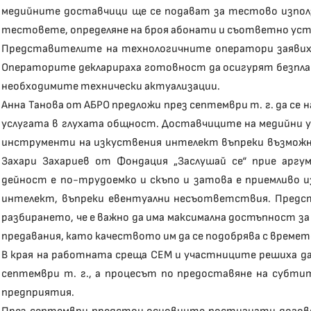
медийните доставчици ще се подават за тестово използ
тестовете, определяне на броя абонати и съответно уст
Представителите на технологичните оператори заявиха
Операторите декларираха готовност да осигурят безпла
необходимите технически актуализации.
Анна Танова от АБРО предложи през септември т. г. да се 
услугата в глухата общност. Доставчиците на медийни ус
инструменти на изкуствения интелект въпреки възможно
Захари Захариев от Фондация „Заслушай се“ прие арг
дейност е по-трудоемко и скъпо и затова е приемливо 
интелект, въпреки евентуални несъответствия. Предс
разбирането, че е важно да има максимална достъпност з
предавания, като качеството им да се подобрява с времет
В края на работната среща СЕМ и участниците решиха да
септември т. г., а процесът по предоставяне на субти
предприятия.