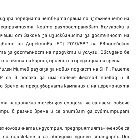
анизира поредната четвърта среща по изпълнението на
редприятията, които разпространяват български и
ичащи от Закона за изискванията за достъпност на
дбите на Директива (ЕС) 2019/882 на Европейския
ята за достъпност на продукти и услуги. Обсъдено бе
 по пътната карта, приета на предходната среща.
Милен Митев разказа за новия подкаст на БНР „Ръцете
НР са в посока да има повече жестов превод и в
по време на предизборната кампания и на церемонията
а национална телевизия сподели, че са наели повече
итри в реално време и се опитват да субтитрират
 технологичната индустрия, предприятията-членове са
 по поискване и са обсъдили единен стандарт. От