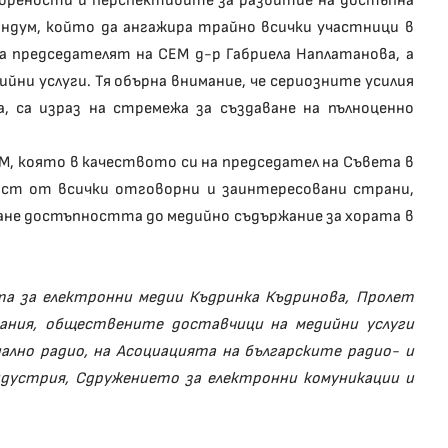
орености и перспективите за развитие на достъпна
рандум, който да ангажира трайно всички участници в
та председателят на СЕМ д-р Габриела Наплатанова, а
ни услуги. Тя обърна внимание, че сериозните усилия
, са израз на стремежа за създаване на пълноценно
ЕМ, която в качеството си на председател на Съвета в
ост от всички отговорни и заинтересовани страни,
ване достъпността до медийно съдържание за хората в
та за електронни медии Къдринка Къдринова, Пролет
дания, обществените доставчици на медийни услуги
ално радио, на Асоциацията на българските радио- и
ндустрия, Сдружението за електронни комуникации и