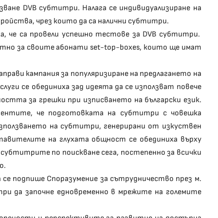
ване DVB субтитри. Налага се индивидуализиране на
ройства, чрез които да са налични субтитри.
, че са провели успешно тестове за DVB субтитри.
тно за своите абонати set-top-boxes, които ще имат
направи кампания за популяризиране на предлагането на
луги се обединиха зад идеята да се използват повече
стта за грешки при изписването на български език.
ументите, че подготовката на субтитри с човешка
използването на субтитри, генерирани от изкуствен
тавителите на глухата общност се обединиха върху
а субтитрите по поискване сега, постепенно за всички
о.
 се подпише Споразумение за сътрудничество през м.
три да започне едновременно в мрежите на големите