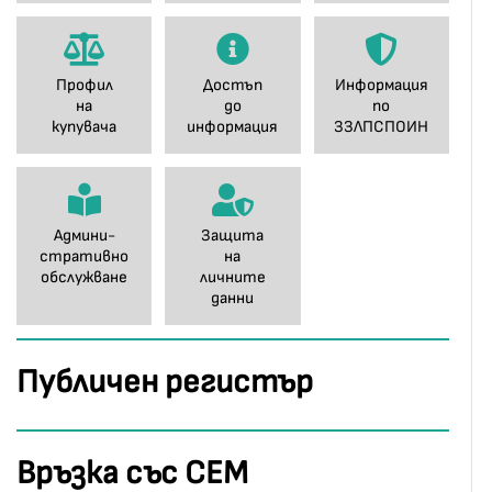
Профил
Достъп
Информация
на
до
по
купувача
информация
ЗЗЛПСПОИН
Админи-
Защита
стративно
на
обслужване
личните
данни
Публичен регистър
Връзка със СЕМ