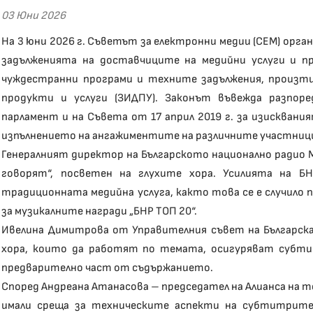
03 Юни 2026
На 3 юни 2026 г. Съветът за електронни медии (СЕМ) орг
задълженията на доставчиците на медийни услуги и п
чуждестранни програми и техните задължения, произт
продукти и услуги (ЗИДПУ). Законът въвежда разпоре
парламент и на Съвета от 17 април 2019 г. за изисквани
изпълнението на ангажиментите на различните участници
Генералният директор на Българското национално радио 
говорят“, посветен на глухите хора. Усилията на Б
традиционната медийна услуга, както това се е случило 
за музикалните награди „БНР ТОП 20“.
Ивелина Димитрова от Управителния съвет на Българскат
хора, които да работят по темата, осигуряват субт
предварително част от съдържанието.
Според Андреана Атанасова – председател на Алианса на
имали среща за техническите аспекти на субтитрите