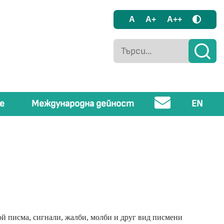
A
A+
A++
е
Международна дейност
EN
ой писма, сигнали, жалби, молби и друг вид писмени