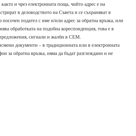
акто и чрез електронната поща, чийто адрес е на
трират в деловодството на Съвета и се съхраняват в
з посочен подател с име и/или адрес за обратна връзка, или
ява обработката на подобна кореспонденция, това е в
 предложения, сигнали и жалби в СЕМ.
писмени документи – в традиционната или в електронната
фон за обратна връзка, няма да бъдат разглеждани и не