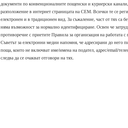
документи по конвенционалните пощенски и куриерски канали, к
разположение в интернет страницата на СЕМ. Всички те се регис
електронен и в традиционен вид. За съжаление, част от тях са бе
няма възможност за нормално идентифициране. Освен че затрудн
противоречие с приетите Правила за организация на работата с
Съветът за елeктронни медии напомня, че адресирани до него 
поща, които не включват име/имена на подател, адрес/email/теле
следва да се очакват отговори на тях.