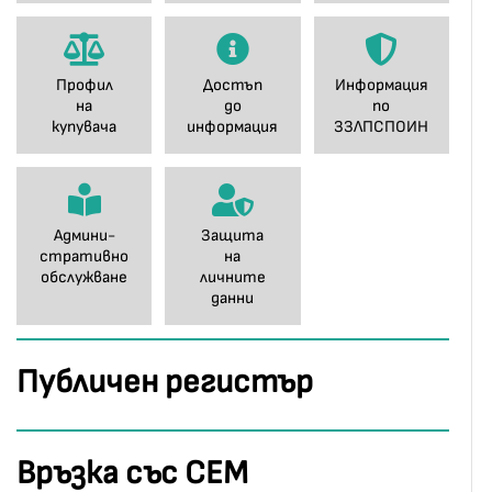
Профил
Достъп
Информация
на
до
по
купувача
информация
ЗЗЛПСПОИН
Админи-
Защита
стративно
на
обслужване
личните
данни
Публичен регистър
Връзка със СЕМ