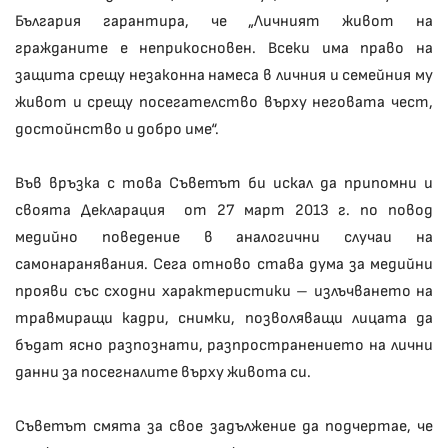
България гарантира, че „Личният живот на
гражданите е неприкосновен. Всеки има право на
защита срещу незаконна намеса в личния и семейния му
живот и срещу посегателство върху неговата чест,
достойнство и добро име“.
Във връзка с това Съветът би искал да припомни и
своята Декларация от 27 март 2013 г. по повод
медийно поведение в аналогични случаи на
самонаранявания. Сега отново става дума за медийни
прояви със сходни характеристики – излъчването на
травмиращи кадри, снимки, позволяващи лицата да
бъдат ясно разпознати, разпространението на лични
данни за посегналите върху живота си.
Съветът смята за свое задължение да подчертае, че