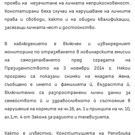
прояви на незачитане на личната неприкосновеност.
Констатирани бяха случаи на нарушаване на личните
права и свободи, както и на обидни квалификации,
засягащи личната чест и достойнство.
В наблюдението е включен и извънредният
мониторинг по отразяването в новинарските емисии
на самозапалването пред сградата на
Президентството на 3 ноември 2014 г. Някои
програми са показали снимки на младата жена,
съобщено е името и фамилията й, възрастта й,
включително са разпространени лични данни за
семейството й и здравословното й състояние в
нарушение на нормите на чл.16, ал. 1 и принципа на чл. 10,
ал.1,т. 4 от Закона за радиото и телевизията.
Както е известно, Конституцията на Република