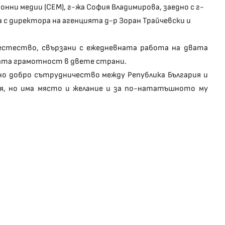
нни медии (СЕМ), г-жа София Владимирова, заедно с г-
 с директора на aгенцията д-р Зоран Трайчевски и
стество, свързани с ежедневната работа на двата
ната грамотност в двете страни.
 добро сътрудничество между Република България и
ия, но има място и желание и за по-нататъшното му