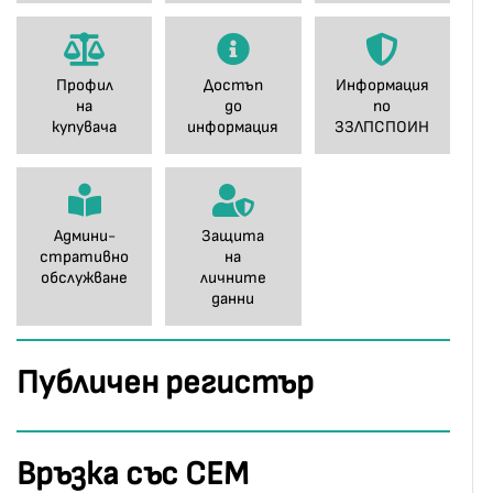
Профил
Достъп
Информация
на
до
по
купувача
информация
ЗЗЛПСПОИН
Админи-
Защита
стративно
на
обслужване
личните
данни
Публичен регистър
Връзка със СЕМ