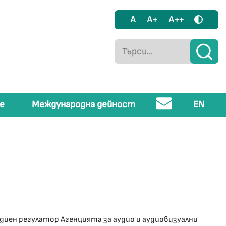
A
A+
A++
е
Международна дейност
EN
едиен регулатор Агенцията за аудио и аудиовизуални