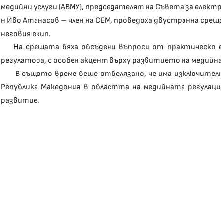
медийни услуги (АВМУ), председателят на Съвета за електро
н Иво Атанасов – член на СЕМ, проведоха двустранна среща
неговия екип.
На срещата бяха обсъдени въпроси от практическо е
регулатора, с особен акцент върху развитието на медий
В същото време беше отбелязано, че има изключително
Република Македония в областта на медийната регулац
развитие.