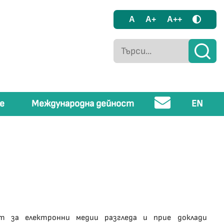
A
A+
A++
е
Международна дейност
EN
ът за електронни медии разгледа и прие доклади