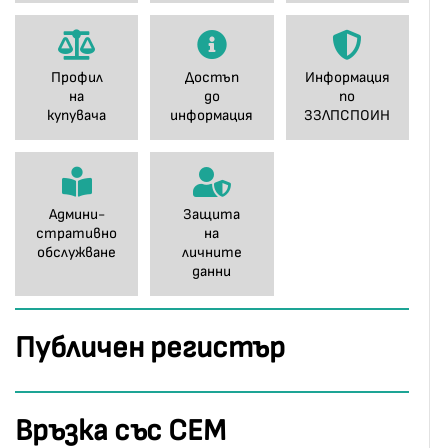
Профил
Достъп
Информация
на
до
по
купувача
информация
ЗЗЛПСПОИН
Админи-
Защита
стративно
на
обслужване
личните
данни
Публичен регистър
Връзка със СЕМ