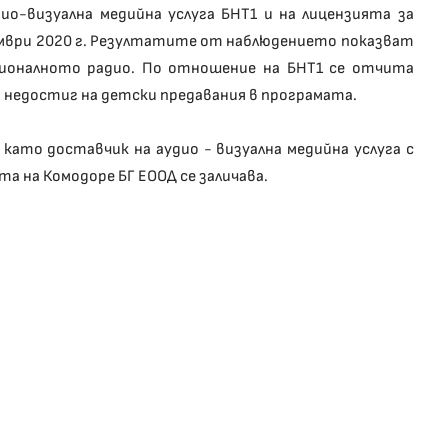
ио-визуална медийна услуга БНТ1 и на лицензията за
омври 2020 г. Резултатите от наблюдението показват
ционалното радио. По отношение на БНТ1 се отчита
и недостиг на детски предавания в програмата.
като доставчик на аудио - визуална медийна услуга с
а на Комодоре БГ ЕООД се заличава.