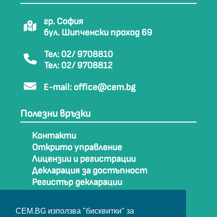
гр. София
бул. Шипченски проход 69
Тел: 02/ 9708810
Тел: 02/ 9708812
E-mail:
office@cem.bg
Полезни връзки
Контакти
Открито управление
Лицензии и регистрации
Декларация за достъпност
Регистър декларации
Как да стигнем до СЕМ
Карта на сайта
CEM.BG използва "бисквитки" за