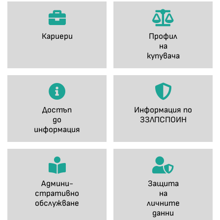
Кариери
Профил
на
купувача
Достъп
Информация по
до
ЗЗЛПСПОИН
информация
Админи-
Защита
стративно
на
обслужване
личните
данни