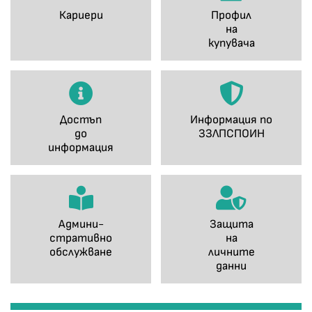
Кариери
Профил
на
купувача
Достъп
Информация по
до
ЗЗЛПСПОИН
информация
Админи-
Защита
стративно
на
обслужване
личните
данни