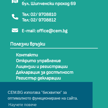
бул. Шипченски проход 69
Тел: 02/ 9708810
Тел: 02/ 9708812
E-mail:
office@cem.bg
Полезни връзки
Контакти
Открито управление
Лицензии и регистрации
Декларация за достъпност
Регистър декларации
Как да стигнем до СЕМ
Карта на сайта
CEM.BG използва "бисквитки" за
Архив
оптималното функциониране на сайта.
Научете повече