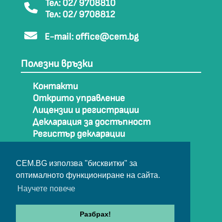
Тел: 02/ 9708810
Тел: 02/ 9708812
E-mail:
office@cem.bg
Полезни връзки
Контакти
Открито управление
Лицензии и регистрации
Декларация за достъпност
Регистър декларации
Как да стигнем до СЕМ
Карта на сайта
CEM.BG използва "бисквитки" за
Архив
оптималното функциониране на сайта.
Научете повече
© Съвет за електронни медии 2025
Разбрах!