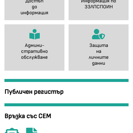
Достъп
Информация по
до
ЗЗЛПСПОИН
информация
Админи-
Защита
стративно
на
обслужване
личните
данни
Публичен регистър
Връзка със СЕМ