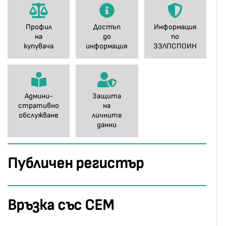
Профил
Достъп
Информация
на
до
по
купувача
информация
ЗЗЛПСПОИН
Админи-
Защита
стративно
на
обслужване
личните
данни
Публичен регистър
Връзка със СЕМ