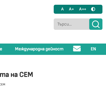
A
A+
A++
е
Международна дейност
EN
ята на СЕМ
 СЕМ