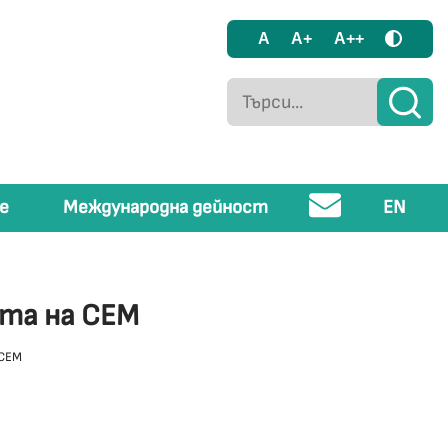
A
A+
A++
е
Международна дейност
EN
ята на СЕМ
 СЕМ