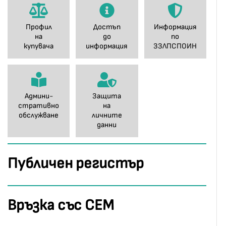
Профил
Достъп
Информация
на
до
по
купувача
информация
ЗЗЛПСПОИН
Админи-
Защита
стративно
на
обслужване
личните
данни
Публичен регистър
Връзка със СЕМ