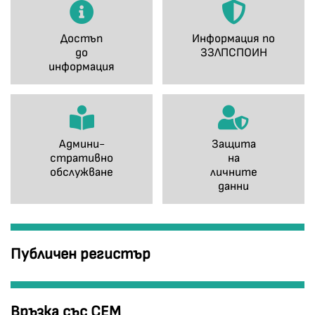
Достъп
Информация по
до
ЗЗЛПСПОИН
информация
Админи-
Защита
стративно
на
обслужване
личните
данни
Публичен регистър
Връзка със СЕМ