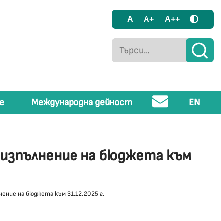
A
A+
A++
е
Международна дейност
EN
 изпълнение на бюджета към
ение на бюджета към 31.12.2025 г.