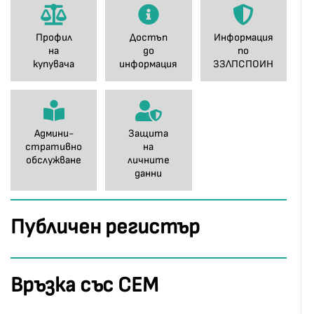
Профил
Достъп
Информация
на
до
по
купувача
информация
ЗЗЛПСПОИН
Админи-
Защита
стративно
на
обслужване
личните
данни
Публичен регистър
Връзка със СЕМ