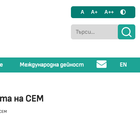
A
A+
A++
е
Международна дейност
EN
ята на СЕМ
 СЕМ