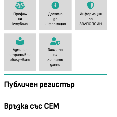
Профил
Достъп
Информация
на
до
по
купувача
информация
ЗЗЛПСПОИН
Админи-
Защита
стративно
на
обслужване
личните
данни
Публичен регистър
Връзка със СЕМ