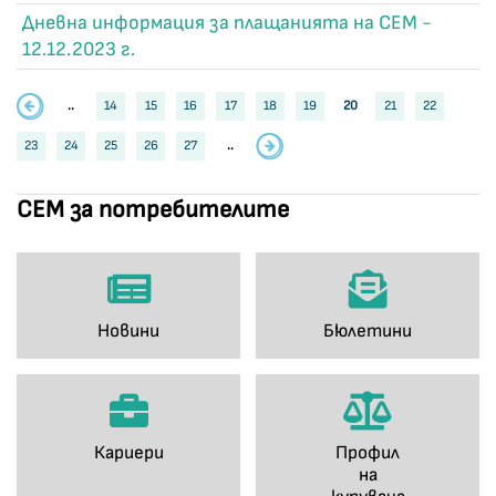
Дневна информация за плащанията на СЕМ -
12.12.2023 г.
..
14
15
16
17
18
19
20
21
22
23
24
25
26
27
..
СЕМ за потребителите
Новини
Бюлетини
Кариери
Профил
на