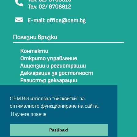
Тел: 02/ 9708812
E-mail:
office@cem.bg
Полезни връзки
Контакти
Открито управление
Лицензии и регистрации
Декларация за достъпност
Регистър декларации
Как да стигнем до СЕМ
Карта на сайта
CEM.BG използва "бисквитки" за
Архив
оптималното функциониране на сайта.
Научете повече
© Съвет за електронни медии 2025
Разбрах!