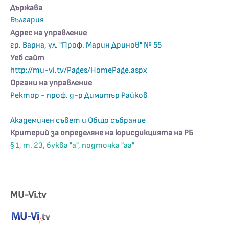
Държава
България
Адрес на управление
гр. Варна, ул. "Проф. Марин Дринов" № 55
Уеб сайт
http://mu-vi.tv/Pages/HomePage.aspx
Органи на управление
Ректор - проф. д-р Димитър Райков​
Академичен съвет и Общо събрание
Критерий за определяне на юрисдикцията на РБ
§ 1, т. 23, буква "а", подточка "аа"
MU-Vi.tv