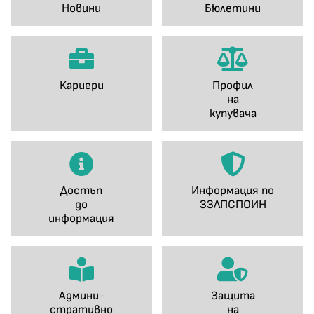
Новини
Бюлетини
Кариери
Профил
на
купувача
Достъп
Информация по
до
ЗЗЛПСПОИН
информация
Админи-
Защита
стративно
на