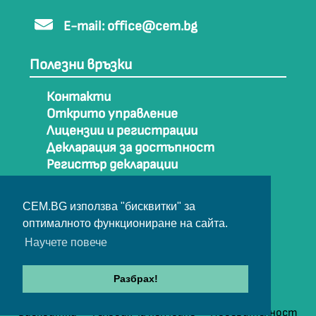
E-mail:
office@cem.bg
Полезни връзки
Контакти
Открито управление
Лицензии и регистрации
Декларация за достъпност
Регистър декларации
Как да стигнем до СЕМ
Карта на сайта
CEM.BG използва "бисквитки" за
Архив
оптималното функциониране на сайта.
Научете повече
© Съвет за електронни медии 2025
Разбрах!
Бисквитки
Условия за ползване
Поверителност