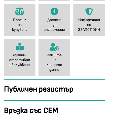
Профил
Достъп
Информация
на
до
по
купувача
информация
ЗЗЛПСПОИН
Админи-
Защита
стративно
на
обслужване
личните
данни
Публичен регистър
Връзка със СЕМ