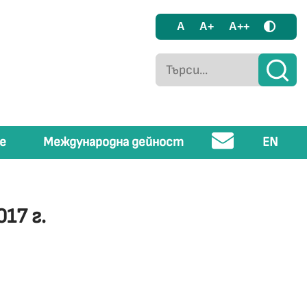
A
A+
A++
е
Международна дейност
EN
17 г.