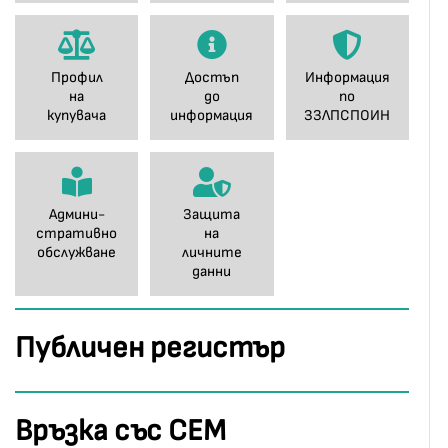
Профил
Достъп
Информация
на
до
по
купувача
информация
ЗЗЛПСПОИН
Админи-
Защита
стративно
на
обслужване
личните
данни
Публичен регистър
Връзка със СЕМ