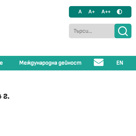
A
A+
A++
е
Международна дейност
EN
 г.