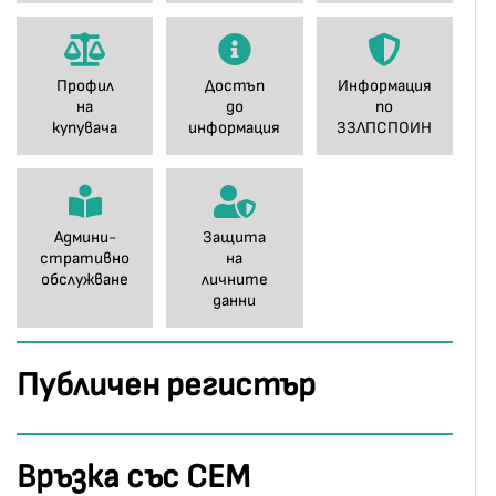
Профил
Достъп
Информация
на
до
по
купувача
информация
ЗЗЛПСПОИН
Админи-
Защита
стративно
на
обслужване
личните
данни
Публичен регистър
Връзка със СЕМ