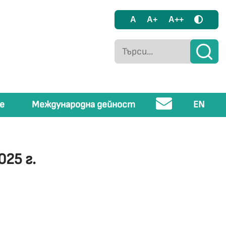
A
A+
A++
е
Международна дейност
EN
25 г.